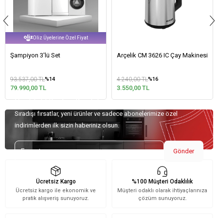
Oliz Üyelerine Özel Fiyat
Şampiyon 3'lü Set
Arçelik CM 3626 IC Çay Makinesi
93.537,00 TL
4.240,00 TL
%14
%16
79.990,00 TL
3.550,00 TL
Özel Teklifler İçin Kaydolun!
Sıradışı fırsatlar, yeni ürünler ve sadece abonelerimize özel
indirimlerden ilk sizin haberiniz olsun.
Gönder
Ücretsiz Kargo
%100 Müşteri Odaklılık
Ücretsiz kargo ile ekonomik ve
Müşteri odaklı olarak ihtiyaçlarınıza
pratik alışveriş sunuyoruz.
çözüm sunuyoruz.