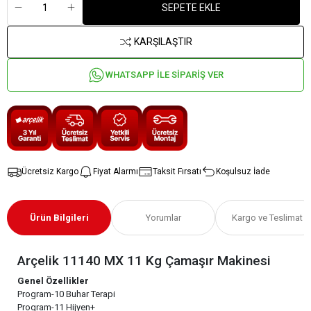
SEPETE EKLE
KARŞILAŞTIR
WHATSAPP İLE SİPARİŞ VER
Ücretsiz Kargo
Fiyat Alarmı
Taksit Fırsatı
Koşulsuz İade
Ürün Bilgileri
Yorumlar
Kargo ve Teslimat
Arçelik 11140 MX 11 Kg Çamaşır Makinesi
Genel Özellikler
Program-10 Buhar Terapi
Program-11 Hijyen+