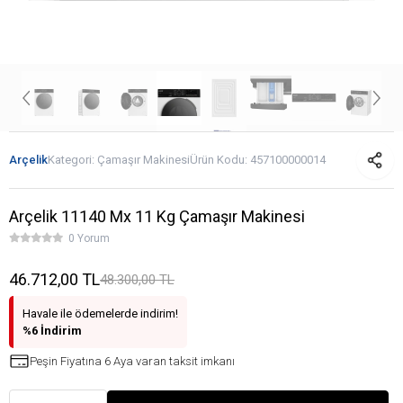
Arçelik
Kategori:
Çamaşır Makinesi
Ürün Kodu:
457100000014
Arçelik 11140 Mx 11 Kg Çamaşır Makinesi
0 Yorum
46.712,00 TL
48.300,00 TL
Havale ile ödemelerde indirim!
%6 İndirim
Peşin Fiyatına 6 Aya varan taksit imkanı