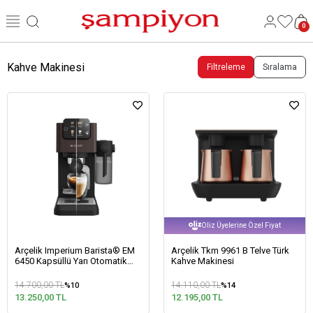
0
Kahve Makinesi
Filtreleme
Sıralama
Oliz Üyelerine Özel Fiyat
Arçelik Imperium Barista® EM
Arçelik Tkm 9961 B Telve Türk
6450 Kapsüllü Yarı Otomatik
Kahve Makinesi
Espresso Makinesi
14.700,00 TL
14.110,00 TL
%10
%14
13.250,00 TL
12.195,00 TL