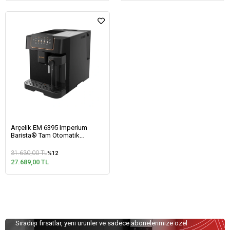
Arçelik EM 6395 Imperium
Barista® Tam Otomatik
Espresso Makinesi
31.630,00 TL
%12
27.689,00 TL
Özel Teklifler İçin Kaydolun!
Sıradışı fırsatlar, yeni ürünler ve sadece abonelerimize özel