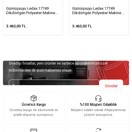
Gümüşsuyu Ledax 17749
Gümüşsuyu Ledax 17749
Dikdörtgen Polyester Makine
Dikdörtgen Polyester Makine
Halısı-Multi
Halısı-Mavi
3.463,00 TL
3.463,00 TL
Özel Teklifler İçin Kaydolun!
Sıradışı fırsatlar, yeni ürünler ve sadece abonelerimize özel
indirimlerden ilk sizin haberiniz olsun.
Gönder
Ücretsiz Kargo
%100 Müşteri Odaklılık
Ücretsiz kargo ile ekonomik ve
Müşteri odaklı olarak ihtiyaçlarınıza
pratik alışveriş sunuyoruz.
çözüm sunuyoruz.