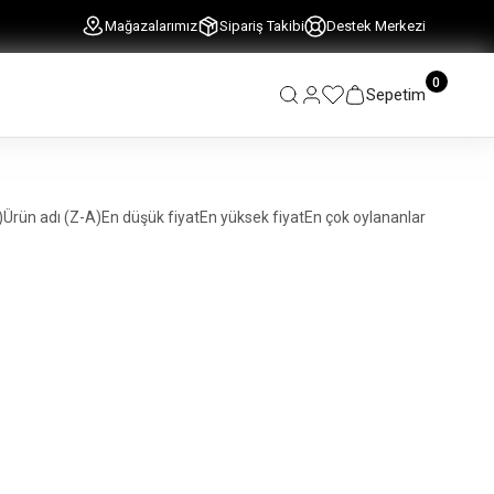
Mağazalarımız
Sipariş Takibi
Destek Merkezi
0
Sepetim
)
Ürün adı (Z-A)
En düşük fiyat
En yüksek fiyat
En çok oylananlar