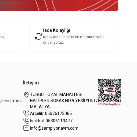
İade Kolaylığı
lay
Kolay iade ile müşteri memnuniyetini
önceliyoruz.
İletişim
TURGUT ÖZAL MAHALLESI
gilendirmesi
HATİPLER SOKAK NO:9 YEŞİLYURT/
MALATYA
Arçelik: 05076173066
İstikbal: 05306113477
info@sampiyonavm.com