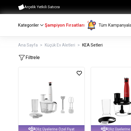
Arçelik Yetkili Satıcısı
Kategoriler
Şampiyon Fırsatları
Tüm Kampanyala
Ana Sayfa
Küçük Ev Aletleri
KEA Setleri
Filtrele
Oliz Üyelerine Özel Fiyat
Oliz Üyelerine