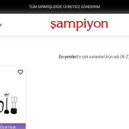
TÜM SİPARİŞLERDE ÜCRETSİZ GÖNDERİM
r
En yeniler
En çok satanlar
Ürün adı (A-Z
 Özel Fiyat