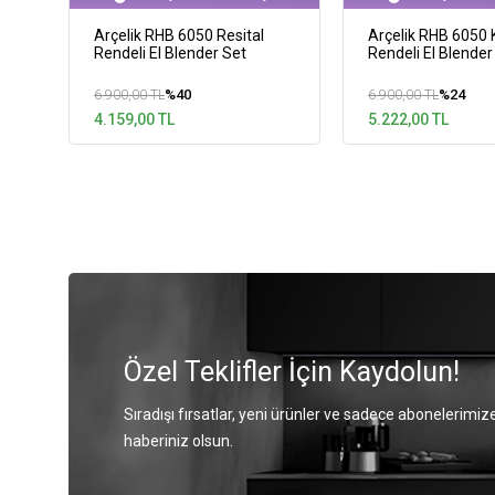
Arçelik RHB 6050 Resital
Arçelik RHB 6050 K
Rendeli El Blender Set
Rendeli El Blender
%40
%24
6.900,00 TL
6.900,00 TL
4.159,00 TL
5.222,00 TL
Özel Teklifler İçin Kaydolun!
Sıradışı fırsatlar, yeni ürünler ve sadece abonelerimize
haberiniz olsun.