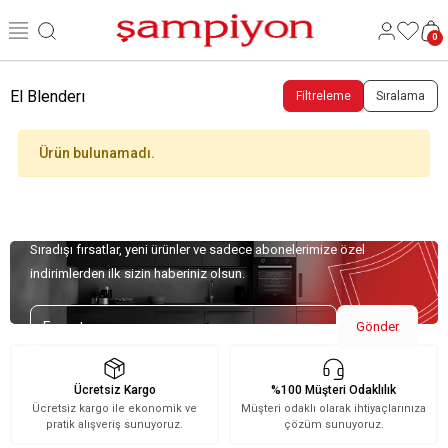
0
El Blenderı
Filtreleme
Sıralama
Ürün bulunamadı.
Özel Teklifler İçin Kaydolun!
Sıradışı fırsatlar, yeni ürünler ve sadece abonelerimize özel
indirimlerden ilk sizin haberiniz olsun.
Gönder
Ücretsiz Kargo
%100 Müşteri Odaklılık
Ücretsiz kargo ile ekonomik ve
Müşteri odaklı olarak ihtiyaçlarınıza
pratik alışveriş sunuyoruz.
çözüm sunuyoruz.