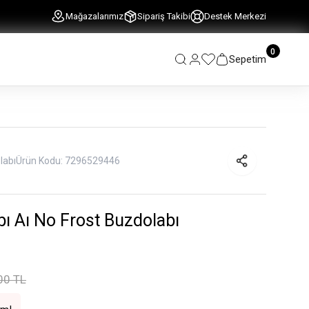
Mağazalarımız
Sipariş Takibi
Destek Merkezi
0
Sepetim
labı
Ürün Kodu:
7296529446
bı Aı No Frost Buzdolabı
00 TL