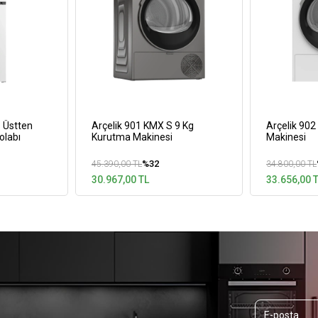
 Üstten
Arçelik 901 KMX S 9 Kg
Arçelik 90
olabı
Kurutma Makinesi
Makinesi
%32
45.390,00 TL
34.800,00 TL
30.967,00 TL
33.656,00 