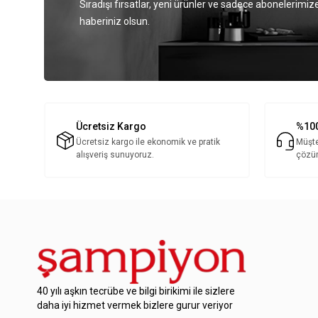
Sıradışı fırsatlar, yeni ürünler ve sadece abonelerimize
haberiniz olsun.
Ücretsiz Kargo
%100
Ücretsiz kargo ile ekonomik ve pratik
Müşte
alışveriş sunuyoruz.
çözü
40 yılı aşkın tecrübe ve bilgi birikimi ile sizlere
daha iyi hizmet vermek bizlere gurur veriyor