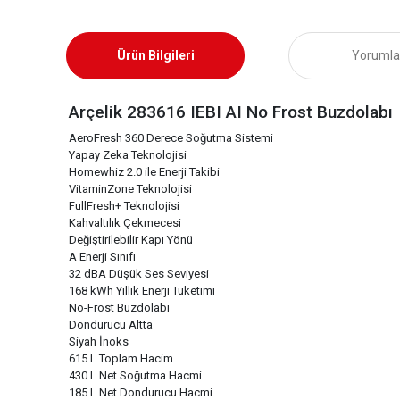
Ürün Bilgileri
Yorumla
Arçelik 283616 IEBI AI No Frost Buzdolabı
AeroFresh 360 Derece Soğutma Sistemi
Yapay Zeka Teknolojisi
Homewhiz 2.0 ile Enerji Takibi
VitaminZone Teknolojisi
FullFresh+ Teknolojisi
Kahvaltılık Çekmecesi
Değiştirilebilir Kapı Yönü
A Enerji Sınıfı
32 dBA Düşük Ses Seviyesi
168 kWh Yıllık Enerji Tüketimi
No-Frost Buzdolabı
Dondurucu Altta
Siyah İnoks
615 L Toplam Hacim
430 L Net Soğutma Hacmi
185 L Net Dondurucu Hacmi