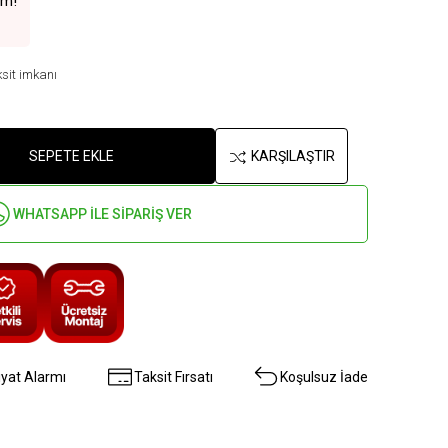
im!
sit imkanı
KARŞILAŞTIR
SEPETE EKLE
WHATSAPP İLE SİPARİŞ VER
iyat Alarmı
Taksit Fırsatı
Koşulsuz İade