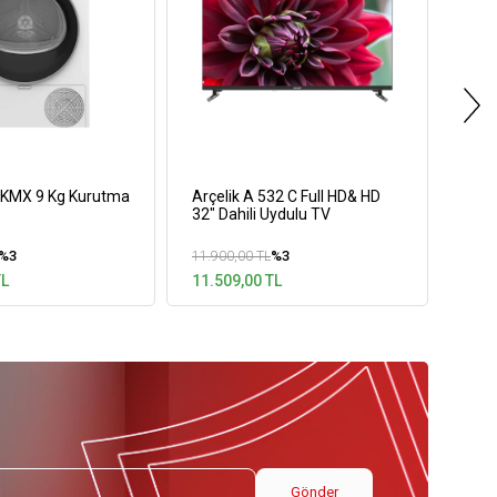
2 KMX 9 Kg Kurutma
Arçelik A 532 C Full HD& HD
Arçe
32" Dahili Uydulu TV
965 
Goog
%3
%3
11.900,00 TL
68.7
TL
11.509,00 TL
58.7
Gönder