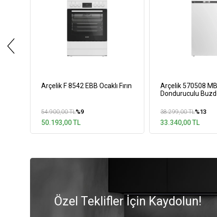
Arçelik F 8542 EBB Ocaklı Fırın
Arçelik 570508 MB
Donduruculu Buzd
%9
%13
54.900,00 TL
38.299,00 TL
50.193,00 TL
33.340,00 TL
Özel Teklifler İçin Kaydolun!