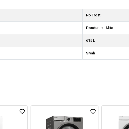
No Frost
Dondurucu Altta
615 L
Siyah