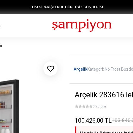
TÜM SİPARİŞLERDE ÜCRETSİZ GÖNDERİM
r
bı
Arçelik
Kategori:
No Frost Buzdo
Arçelik 283616 Ie
0 Yorum
100.426,00 TL
103.840,