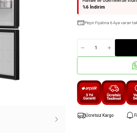
Havale ile ödemelerde indir
%6 İndirim
Peşin Fiyatına 6 Aya varan tak
Ücretsiz Kargo
F