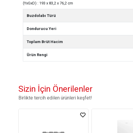
(YxGxD) : 193 x 83,2 x 76,2 cm
Buzdolabı Türü
Dondurucu Yeri
Toplam Brüt Hacim
Ürün Rengi
Sizin İçin Önerilenler
Birlikte tercih edilen ürünleri keşfet!