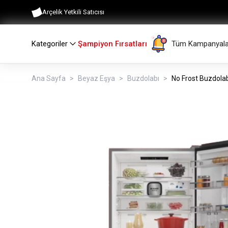
Arçelik Yetkili Satıcısı
Kategoriler
Şampiyon Fırsatları
Tüm Kampanyala
Ana Sayfa
Beyaz Eşya
Buzdolabı
No Frost Buzdola