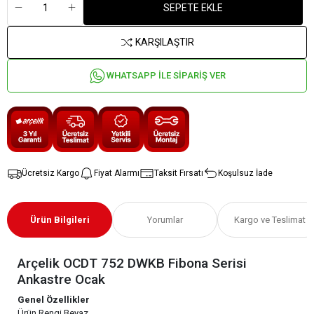
SEPETE EKLE
KARŞILAŞTIR
WHATSAPP İLE SİPARİŞ VER
Ücretsiz Kargo
Fiyat Alarmı
Taksit Fırsatı
Koşulsuz İade
Ürün Bilgileri
Yorumlar
Kargo ve Teslimat
Arçelik OCDT 752 DWKB Fibona Serisi
Ankastre Ocak
Genel Özellikler
Ürün Rengi Beyaz