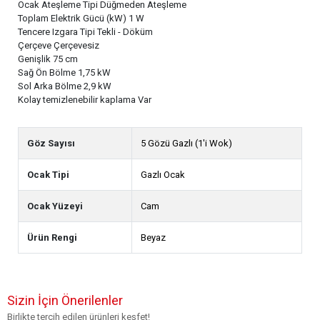
Ocak Ateşleme Tipi Düğmeden Ateşleme
Toplam Elektrik Gücü (kW) 1 W
Tencere Izgara Tipi Tekli - Döküm
Çerçeve Çerçevesiz
Genişlik 75 cm
Sağ Ön Bölme 1,75 kW
Sol Arka Bölme 2,9 kW
Kolay temizlenebilir kaplama Var
Göz Sayısı
5 Gözü Gazlı (1'i Wok)
Ocak Tipi
Gazlı Ocak
Ocak Yüzeyi
Cam
Ürün Rengi
Beyaz
Sizin İçin Önerilenler
Birlikte tercih edilen ürünleri keşfet!