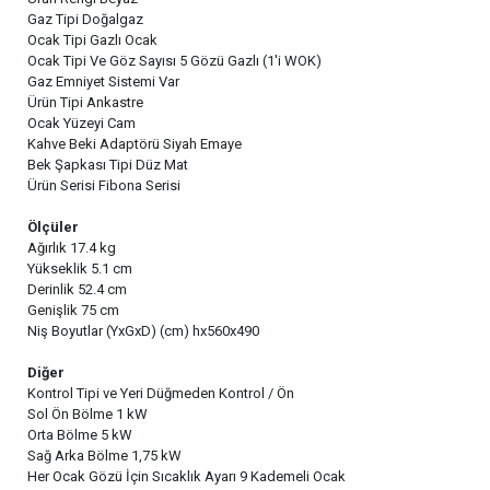
Gaz Tipi Doğalgaz
Ocak Tipi Gazlı Ocak
Ocak Tipi Ve Göz Sayısı 5 Gözü Gazlı (1'i WOK)
Gaz Emniyet Sistemi Var
Ürün Tipi Ankastre
Ocak Yüzeyi Cam
Kahve Beki Adaptörü Siyah Emaye
Bek Şapkası Tipi Düz Mat
Ürün Serisi Fibona Serisi
Ölçüler
Ağırlık 17.4 kg
Yükseklik 5.1 cm
Derinlik 52.4 cm
Genişlik 75 cm
Niş Boyutlar (YxGxD) (cm) hx560x490
Diğer
Kontrol Tipi ve Yeri Düğmeden Kontrol / Ön
Sol Ön Bölme 1 kW
Orta Bölme 5 kW
Sağ Arka Bölme 1,75 kW
Her Ocak Gözü İçin Sıcaklık Ayarı 9 Kademeli Ocak