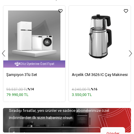
Oliz Üyelerine Özel Fiyat
Şampiyon 3'lü Set
Arçelik CM 3626 IC Çay Makinesi
93.537,00 TL
4.240,00 TL
%14
%16
79.990,00 TL
3.550,00 TL
Özel Teklifler İçin Kaydolun!
Sıradışı fırsatlar, yeni ürünler ve sadece abonelerimize özel
indirimlerden ilk sizin haberiniz olsun.
Gönder