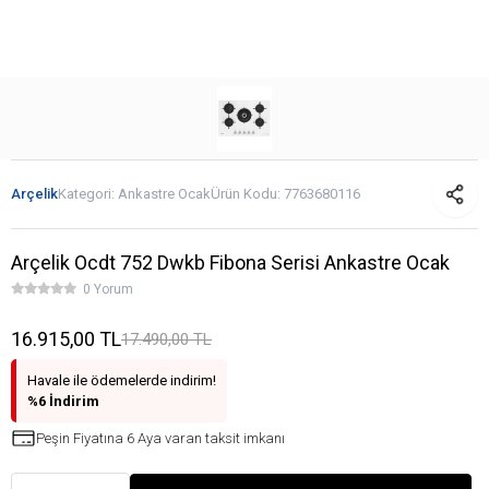
Arçelik
Kategori:
Ankastre Ocak
Ürün Kodu:
7763680116
Arçelik Ocdt 752 Dwkb Fibona Serisi Ankastre Ocak
0 Yorum
16.915,00 TL
17.490,00 TL
Havale ile ödemelerde indirim!
%6 İndirim
Peşin Fiyatına 6 Aya varan taksit imkanı