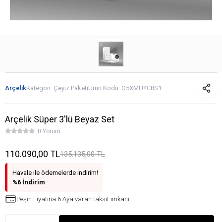
Arçelik
Kategori:
Çeyiz Paketi
Ürün Kodu:
O5XMU4C8S1
Arçelik Süper 3'lü Beyaz Set
0 Yorum
110.090,00 TL
135.135,00 TL
Havale ile ödemelerde indirim!
%6 İndirim
Peşin Fiyatına 6 Aya varan taksit imkanı