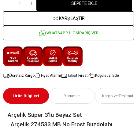
SEPETE EKLE
KARŞILAŞTIR
WHATSAPP İLE SİPARİŞ VER
Ücretsiz Kargo
Fiyat Alarmı
Taksit Fırsatı
Koşulsuz İade
Ürün Bilgileri
Yorumlar
Kargo ve Teslimat
Arçelik Süper 3'lü Beyaz Set
Arçelik 274533 MB No Frost Buzdolabı