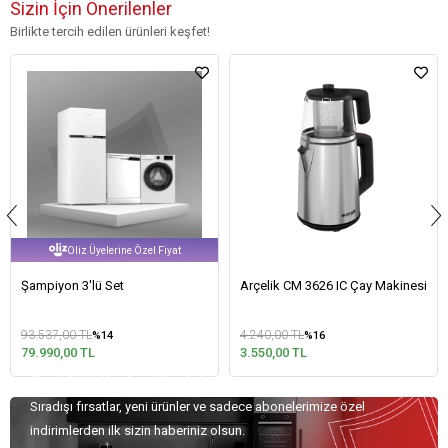
Sizin İçin Önerilenler
Birlikte tercih edilen ürünleri keşfet!
Oliz Üyelerine Özel Fiyat
Şampiyon 3'lü Set
Arçelik CM 3626 IC Çay Makinesi
93.537,00 TL
4.240,00 TL
%14
%16
79.990,00 TL
3.550,00 TL
Özel Teklifler İçin Kaydolun!
Sıradışı fırsatlar, yeni ürünler ve sadece abonelerimize özel
indirimlerden ilk sizin haberiniz olsun.