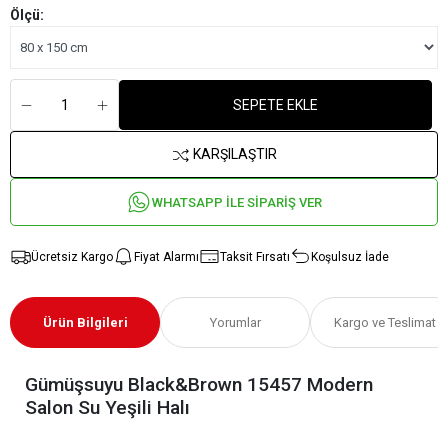
Ölçü:
SEPETE EKLE
KARŞILAŞTIR
WHATSAPP İLE SİPARİŞ VER
Ücretsiz Kargo
Fiyat Alarmı
Taksit Fırsatı
Koşulsuz İade
Ürün Bilgileri
Yorumlar
Kargo ve Teslimat
Gümüşsuyu Black&Brown 15457 Modern
Salon Su Yeşili Halı