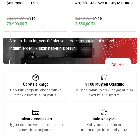
Şampiyon 3'lü Set
Arçelik CM 3626 IC Çay Makinesi
93.537,00 TL
4.240,00 TL
%14
%16
79.990,00 TL
3.550,00 TL
Özel Teklifler İçin Kaydolun!
Sıradışı fırsatlar, yeni ürünler ve sadece abonelerimize özel
indirimlerden ilk sizin haberiniz olsun.
Gönder
Ücretsiz Kargo
%100 Müşteri Odaklılık
Ücretsiz kargo ile ekonomik ve
Müşteri odaklı olarak ihtiyaçlarınıza
pratik alışveriş sunuyoruz.
çözüm sunuyoruz.
Taksit Seçenekleri
İade Kolaylığı
Uygun ödeme ve taksitlerle kolay
Kolay iade ile müşteri
alışveriş sunuyoruz.
memnuniyetini önceliyoruz.