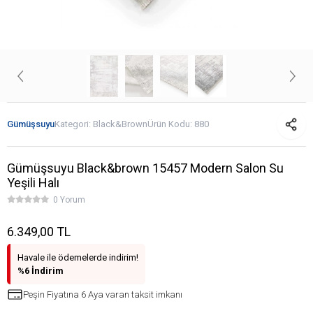
Gümüşsuyu
Kategori:
Black&Brown
Ürün Kodu:
880
Gümüşsuyu Black&brown 15457 Modern Salon Su
Yeşili Halı
0 Yorum
6.349,00 TL
Havale ile ödemelerde indirim!
%6 İndirim
Peşin Fiyatına 6 Aya varan taksit imkanı