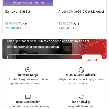
Oliz Üyelerine Özel Fiyat
Şampiyon 3'lü Set
Arçelik CM 3626 IC Çay Makinesi
93.537,00 TL
4.240,00 TL
%14
%16
79.990,00 TL
3.550,00 TL
Özel Teklifler İçin Kaydolun!
Sıradışı fırsatlar, yeni ürünler ve sadece abonelerimize özel
indirimlerden ilk sizin haberiniz olsun.
Gönder
Ücretsiz Kargo
%100 Müşteri Odaklılık
Ücretsiz kargo ile ekonomik ve
Müşteri odaklı olarak ihtiyaçlarınıza
pratik alışveriş sunuyoruz.
çözüm sunuyoruz.
Taksit Seçenekleri
İade Kolaylığı
Uygun ödeme ve taksitlerle kolay
Kolay iade ile müşteri