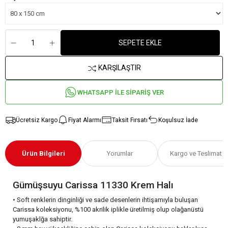
SEPETE EKLE
KARŞILAŞTIR
WHATSAPP İLE SİPARİŞ VER
Ücretsiz Kargo
Fiyat Alarmı
Taksit Fırsatı
Koşulsuz İade
Ürün Bilgileri
Yorumlar
Kargo ve Teslimat
Gümüşsuyu Carissa 11330 Krem Halı
• Soft renklerin dinginliği ve sade desenlerin ihtişamıyla buluşan
Carissa koleksiyonu, %100 akrilik iplikle üretilmiş olup olağanüstü
yumuşaklğa sahiptir.