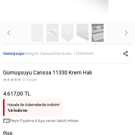
Gümüşsuyu
Kategori:
Carissa
Ürün Kodu:
11330-Krem
Gümüşsuyu Carissa 11330 Krem Halı
0 Yorum
4.617,00 TL
Havale ile ödemelerde indirim!
%6 İndirim
Peşin Fiyatına 6 Aya varan taksit imkanı
Ölçü: