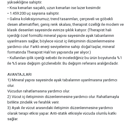
yüksekliğine sahiptir.
• Kısa kenarları saçaklı, uzun kenarları ise lazer kesimdir.
• 1.459.200 uç sayısına sahiptir.
• Galina koleksiyonumuz; trend tasarımları, çerçeveli ve göbekli
desen alternatifleri, geniş renk skalası, therapist özelliği ile modern ve
klasik desenleri sayesinde evinize şıklık katıyor. (Therapist halı
içerdiği özel formüllü mineral yapısı sayesinde ayak tabanlarının
uyarılmasını sağlar, böylece vücut iç iletişiminin düzenlenmesine
yardımcı olur. Farklı enerji seviyelerine sahip doğal taşlar, mineral
formatında Therapist Halı'nın yapısında yer alıyor.)
• Kullanılan iplik içeriği sebebi ile incelediğiniz bu ürün boyutunda %1
ile %5 arası değişim gözlenebilir. Bu değişim referans aralığındadır.
AVANTAJLARI
1) Mineral yapısı sayesinde ayak tabalarının uyarılmasına yardımcı
olur.
Vücudun rahatlamasına yardımcı olur.
2) Vücut iç iletişiminin düzenlenmesine yardımcı olur. Rahatlamayla
birlikte zindelik ve ferahlık verir.
3) Ayak ile vücut arasındaki iletişimin düzenlenmesine yardımcı
olarak terapi etkisi yapar. Anti-statik etkisiyle vücuda olumlu katkı
sağlar.