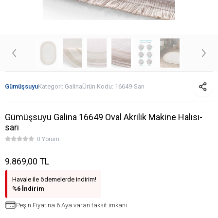
Gümüşsuyu
Kategori:
Galina
Ürün Kodu:
16649-Sarı
Gümüşsuyu Galina 16649 Oval Akrilik Makine Halısı-
sarı
0 Yorum
9.869,00 TL
Havale ile ödemelerde indirim!
%6 İndirim
Peşin Fiyatına 6 Aya varan taksit imkanı