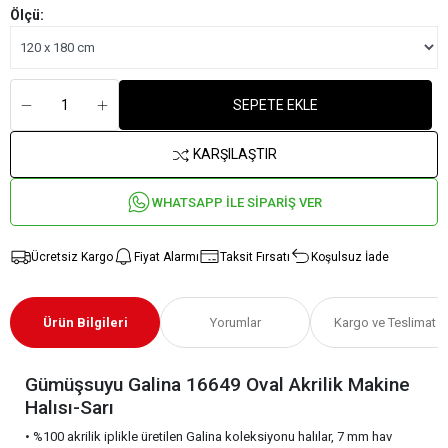
Ölçü:
SEPETE EKLE
KARŞILAŞTIR
WHATSAPP İLE SİPARİŞ VER
Ücretsiz Kargo
Fiyat Alarmı
Taksit Fırsatı
Koşulsuz İade
Ürün Bilgileri
Yorumlar
Kargo ve Teslimat
Gümüşsuyu Galina 16649 Oval Akrilik Makine
Halısı-Sarı
• %100 akrilik iplikle üretilen Galina koleksiyonu halılar, 7 mm hav