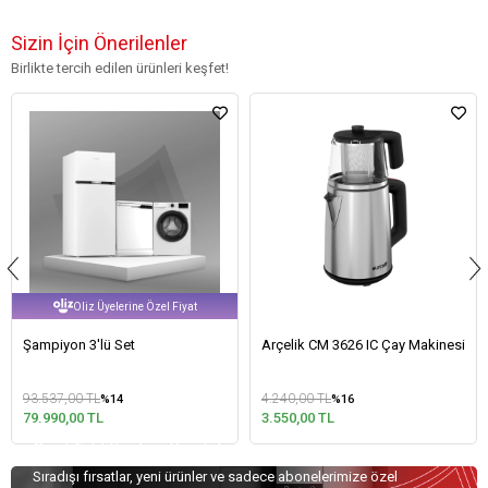
Sizin İçin Önerilenler
Birlikte tercih edilen ürünleri keşfet!
Oliz Üyelerine Özel Fiyat
Şampiyon 3'lü Set
Arçelik CM 3626 IC Çay Makinesi
93.537,00 TL
4.240,00 TL
%14
%16
79.990,00 TL
3.550,00 TL
Özel Teklifler İçin Kaydolun!
Sıradışı fırsatlar, yeni ürünler ve sadece abonelerimize özel