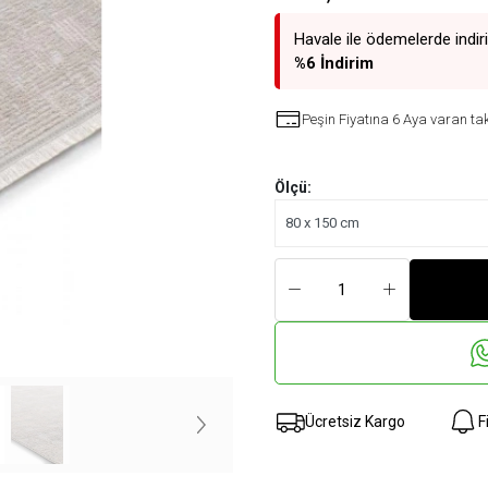
Havale ile ödemelerde indir
%6 İndirim
Peşin Fiyatına 6 Aya varan tak
Ölçü:
Ücretsiz Kargo
F