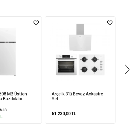
0508 MB Üstten
Arçelik 3'lü Beyaz Ankastre
Arçe
u Buzdolabı
Set
%13
51.230,00 TL
52.8
TL