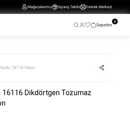
Mağazalarımız
Sipariş Takibi
Destek Merkezi
0
Sepetim
 Kodu:
16116-Vizon
 16116 Dikdörtgen Tozumaz
on