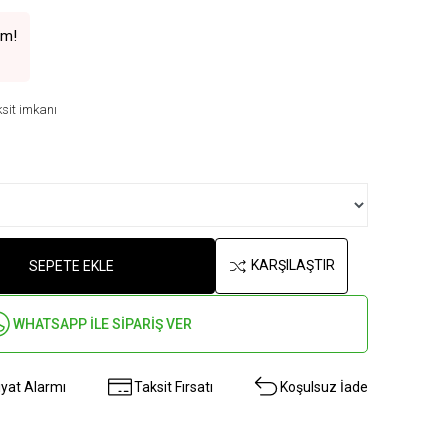
im!
sit imkanı
KARŞILAŞTIR
SEPETE EKLE
WHATSAPP İLE SİPARİŞ VER
iyat Alarmı
Taksit Fırsatı
Koşulsuz İade