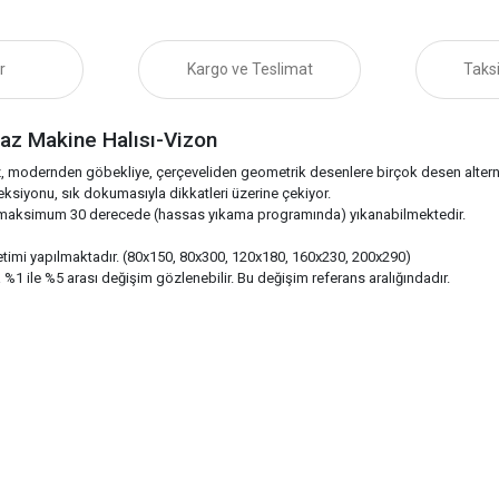
r
Kargo ve Teslimat
Taksi
z Makine Halısı-Vizon
 modernden göbekliye, çerçeveliden geometrik desenlere birçok desen alternat
leksiyonu, sık dokumasıyla dikkatleri üzerine çekiyor.
e maksimum 30 derecede (hassas yıkama programında) yıkanabilmektedir.
imi yapılmaktadır. (80x150, 80x300, 120x180, 160x230, 200x290)
da %1 ile %5 arası değişim gözlenebilir. Bu değişim referans aralığındadır.