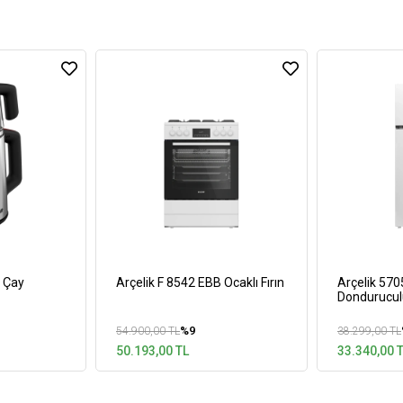
C Çay
Arçelik F 8542 EBB Ocaklı Fırın
Arçelik 57
Dondurucul
%9
54.900,00 TL
38.299,00 TL
50.193,00 TL
33.340,00 