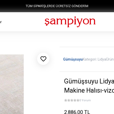
TÜM SİPARİŞLERDE ÜCRETSİZ GÖNDERİM
r
Gümüşsuyu
Kategori:
Lidya
Ürün
Gümüşsuyu Lidya
Makine Halısı-viz
0 Yorum
2.886,00 TL