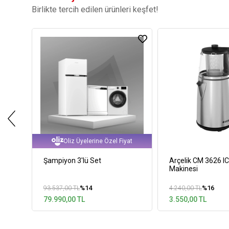
Birlikte tercih edilen ürünleri keşfet!
Oliz Üyelerine Özel Fiyat
Şampiyon 3'lü Set
Arçelik CM 3626 I
Makinesi
%14
%16
93.537,00 TL
4.240,00 TL
79.990,00 TL
3.550,00 TL