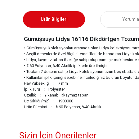
Ürün Bilgileri
Yorumla
Gümüşsuyu Lidya 16116 Dikdörtgen Tozuma
• Gümüşsuyu koleksiyonları arasında olan Lidya koleksiyonumuz,
• Seçili desenlerde özel ölçü alternatifleri de barındıran Lidya ko
• Lidya, kaymaz taban özelliğe sahip olup çamaşır makinesind
• %60 Polyester, %40 Akrilik ipliklerle üretilmiştir.
• Toplam 7 desene sahip Lidya koleksiyonumuzun beş ebatta üret
• Kullanılan iplik içeriği sebebi ile incelediğiniz bu ürün boyutun
Hav Yüksekliği : 7 mm
İplik Türü : Polyester
Özellik : Yıkanabilir,kaymaz taban
Uç Sıklığı (m2) : 1900000
Ürün Bileşimi : %60 Polyester, %40 Akrilik
Sizin İçin Önerilenler