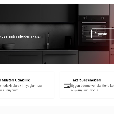
 özel indirimlerden ilk sizin
 Müşteri Odaklılık
Taksit Seçenekleri
ri odaklı olarak ihtiyaçlarınıza
Uygun ödeme ve taksitlerle ko
m sunuyoruz.
alışveriş sunuyoruz.