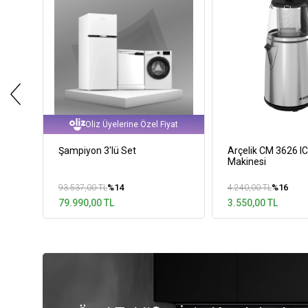
Oliz Üyelerine Özel Fiyat
Şampiyon 3'lü Set
Arçelik CM 3626 I
Makinesi
%14
%16
93.537,00 TL
4.240,00 TL
79.990,00 TL
3.550,00 TL