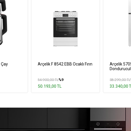
C Çay
Arçelik F 8542 EBB Ocaklı Fırın
Arçelik 57
Dondurucul
%9
54.900,00 TL
38.299,00 TL
50.193,00 TL
33.340,00 