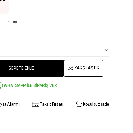
im!
sit imkanı
KARŞILAŞTIR
SEPETE EKLE
WHATSAPP İLE SİPARİŞ VER
iyat Alarmı
Taksit Fırsatı
Koşulsuz İade