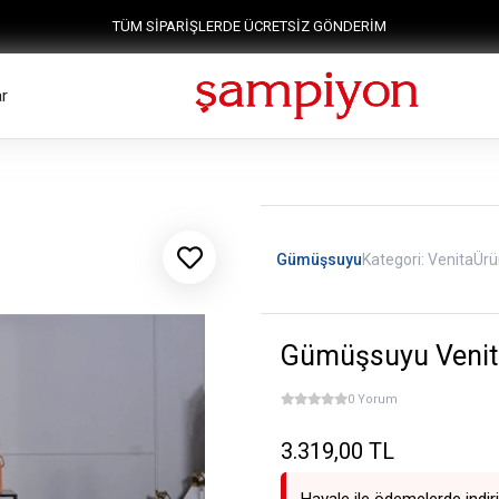
TÜM SİPARİŞLERDE ÜCRETSİZ GÖNDERİM
r
Gümüşsuyu
Kategori:
Venita
Ürü
Gümüşsuyu Venit
0 Yorum
3.319,00 TL