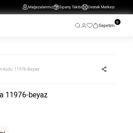
Mağazalarımız
Sipariş Takibi
Destek Merkezi
0
Sepetim
n Kodu:
11976-Beyaz
a 11976-beyaz