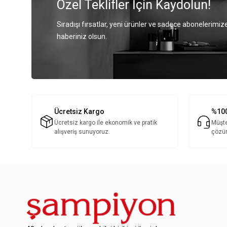
Özel Teklifler İçin Kaydolun!
Sıradışı fırsatlar, yeni ürünler ve sadece abonelerimize
haberiniz olsun.
Ücretsiz Kargo
%100
Ücretsiz kargo ile ekonomik ve pratik
Müşte
alışveriş sunuyoruz.
çözü