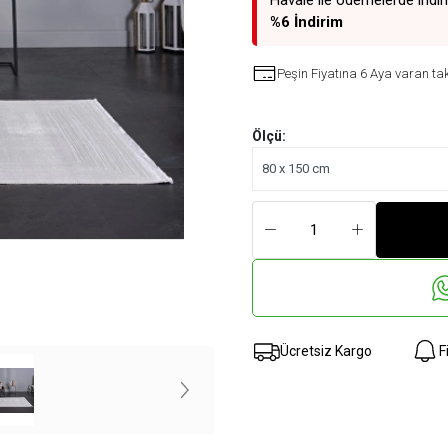
Havale ile ödemelerde indir
%6 İndirim
Peşin Fiyatına 6 Aya varan tak
Ölçü:
Ücretsiz Kargo
F