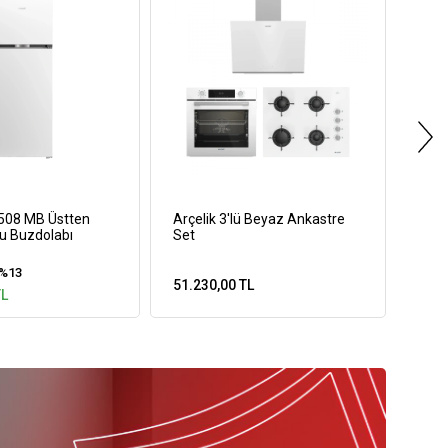
0508 MB Üstten
Arçelik 3'lü Beyaz Ankastre
Arçe
u Buzdolabı
Set
%13
51.230,00 TL
52.8
TL