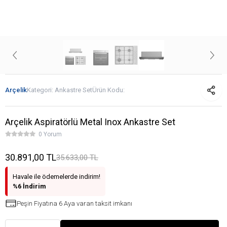
Arçelik
Kategori:
Ankastre Set
Ürün Kodu:
Arçelik Aspiratörlü Metal Inox Ankastre Set
0 Yorum
30.891,00 TL
35.633,00 TL
Havale ile ödemelerde indirim!
%6 İndirim
Peşin Fiyatına 6 Aya varan taksit imkanı