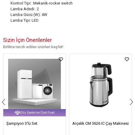
Kontrol Tipi: Mekanik-rocker switch
Lamba Adedi: 2
Lamba Gücü (W): 4W
Lamba Tipi: LED
Sizin İçin Önerilenler
Birlikte tercih edilen ürünleri keşfet!
l Fiyat
Arçelik CM 3626 IC Çay Makinesi
Arçelik F 8542 EBB Ocakl