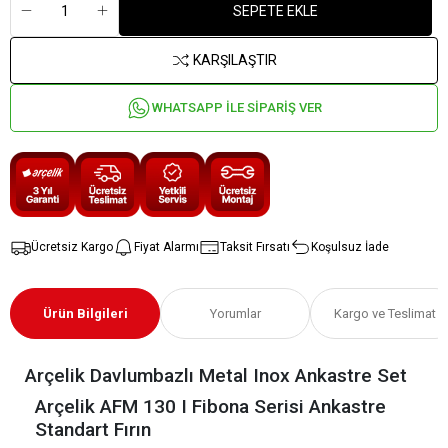
SEPETE EKLE
KARŞILAŞTIR
WHATSAPP İLE SİPARİŞ VER
Ücretsiz Kargo
Fiyat Alarmı
Taksit Fırsatı
Koşulsuz İade
Ürün Bilgileri
Yorumlar
Kargo ve Teslimat
Arçelik Davlumbazlı Metal Inox Ankastre Set
Arçelik AFM 130 I Fibona Serisi Ankastre
Standart Fırın