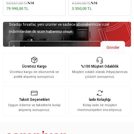
4.240,00 TL
54.900,00 TL
%16
%9
3.550,00 TL
50.193,00 TL
Özel Teklifler İçin Kaydolun!
Sıradışı fırsatlar, yeni ürünler ve sadece abonelerimize özel
indirimlerden ilk sizin haberiniz olsun.
Gönder
Ücretsiz Kargo
%100 Müşteri Odaklılık
Ücretsiz kargo ile ekonomik ve
Müşteri odaklı olarak ihtiyaçlarınıza
pratik alışveriş sunuyoruz.
çözüm sunuyoruz.
Taksit Seçenekleri
İade Kolaylığı
Uygun ödeme ve taksitlerle kolay
Kolay iade ile müşteri
alışveriş sunuyoruz.
memnuniyetini önceliyoruz.