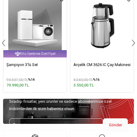
yelerine Özel Fiyat
ü Set
Arçelik CM 3626 IC Çay Makinesi
Arçelik F 8542 
4.240,00 TL
54.900,00 TL
%14
%16
%9
3.550,00 TL
50.193,00 TL
Özel Teklifler İçin Kaydolun!
Sıradışı fırsatlar, yeni ürünler ve sadece abonelerimize özel
indirimlerden ilk sizin haberiniz olsun.
Gönder