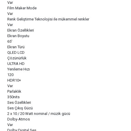
Var
Film Maker Mode
Var
Renk Geliştirme Teknolojisi ile mükemmel renkler
Var
Ekran Özellikleri
Ekran Boyutu
65'
Ekran Türü
QLED LCD
Çözünürlük
ULTRA HD
Yenileme Hızı
120
HDR10+
Var
Parlaklık
350nits
Ses Özellikleri
Ses Çıkış Gücü
2 x 10 / 20 Watt nominal / müzik gücü
Dolby-Atmos
Var
Dolby Digital Ses