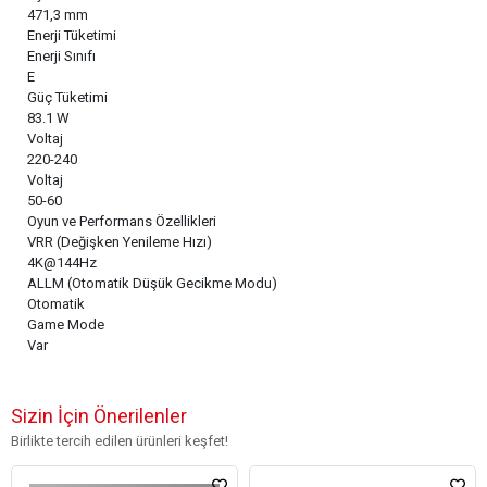
471,3 mm
Enerji Tüketimi
Enerji Sınıfı
E
Güç Tüketimi
83.1 W
Voltaj
220-240
Voltaj
50-60
Oyun ve Performans Özellikleri
VRR (Değişken Yenileme Hızı)
4K@144Hz
ALLM (Otomatik Düşük Gecikme Modu)
Otomatik
Game Mode
Var
Sizin İçin Önerilenler
Birlikte tercih edilen ürünleri keşfet!