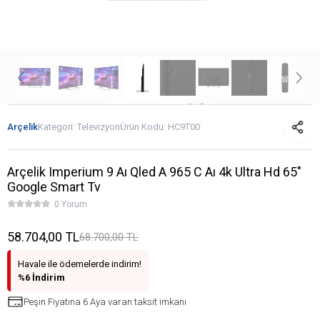
Arçelik
Kategori:
Televizyon
Ürün Kodu:
HC9T00
Arçelik Imperium 9 Aı Qled A 965 C Aı 4k Ultra Hd 65"
Google Smart Tv
0 Yorum
58.704,00 TL
68.700,00 TL
Havale ile ödemelerde indirim!
%6 İndirim
Peşin Fiyatına 6 Aya varan taksit imkanı