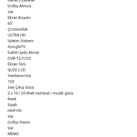
Genel Özellikler
Dolby-Atmos
Var
Ekran Boyutu
65'
Çözünürlük
ULTRA HD
İşletim Sistemi
GoogleTV
Dahili Uydu Alıcısı
DVB-T2/C/S2
Ekran Türü
QLED LCD
Yenileme Hızı
120
Ses Çıkış Gücü
2 x 10 / 20 Watt nominal / müzik gücü
Renk
Siyah
HDR10+
Var
Dolby-Vision
Var
MEMC