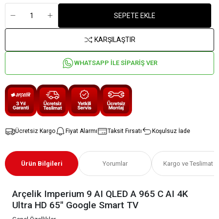
SEPETE EKLE
KARŞILAŞTIR
WHATSAPP İLE SİPARİŞ VER
Ücretsiz Kargo
Fiyat Alarmı
Taksit Fırsatı
Koşulsuz İade
Ürün Bilgileri
Yorumlar
Kargo ve Teslimat
Arçelik Imperium 9 AI QLED A 965 C AI 4K
Ultra HD 65" Google Smart TV