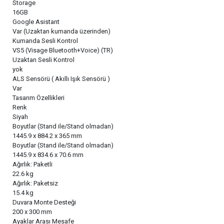
Storage
16GB
Google Asistant
Var (Uzaktan kumanda üzerinden)
Kumanda Sesli Kontrol
VS5 (Visage Bluetooth+Voice) (TR)
Uzaktan Sesli Kontrol
yok
ALS Sensörü ( Akıllı Işık Sensörü )
Var
Tasarım Özellikleri
Renk
Siyah
Boyutlar (Stand ile/Stand olmadan)
1445.9 x 884.2 x 365 mm
Boyutlar (Stand ile/Stand olmadan)
1445.9 x 834.6 x 70.6 mm
Ağırlık: Paketli
22.6 kg
Ağırlık: Paketsiz
15.4 kg
Duvara Monte Desteği
200 x 300 mm
Ayaklar Arası Mesafe