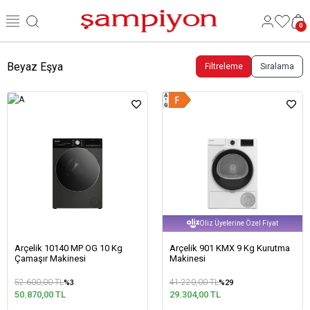
0
Beyaz Eşya
Filtreleme
Sıralama
Oliz Üyelerine Özel Fiyat
Arçelik 10140 MP OG 10 Kg
Arçelik 901 KMX 9 Kg Kurutma
Çamaşır Makinesi
Makinesi
52.600,00 TL
41.220,00 TL
%3
%29
50.870,00 TL
29.304,00 TL