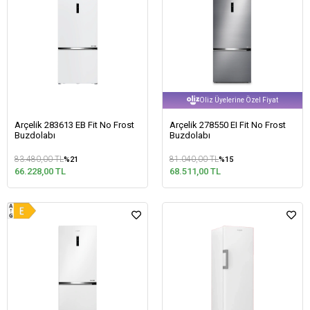
Oliz Üyelerine Özel Fiyat
Arçelik 283613 EB Fit No Frost
Arçelik 278550 EI Fit No Frost
Buzdolabı
Buzdolabı
83.480,00 TL
81.040,00 TL
%21
%15
66.228,00 TL
68.511,00 TL