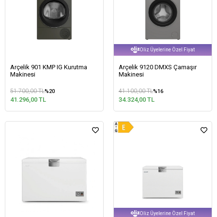
Oliz Üyelerine Özel Fiyat
Arçelik 901 KMP IG Kurutma
Arçelik 9120 DMXS Çamaşır
Makinesi
Makinesi
51.700,00 TL
41.100,00 TL
%20
%16
41.296,00 TL
34.324,00 TL
Oliz Üyelerine Özel Fiyat