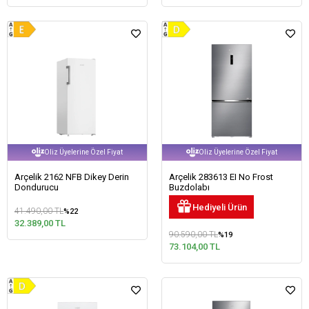
Oliz Üyelerine Özel Fiyat
Oliz Üyelerine Özel Fiyat
Arçelik 2162 NFB Dikey Derin
Arçelik 283613 EI No Frost
Dondurucu
Buzdolabı
Hediyeli Ürün
41.490,00 TL
%22
32.389,00 TL
90.590,00 TL
%19
73.104,00 TL