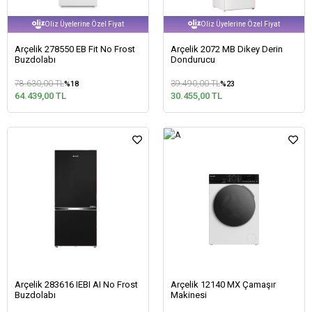
Oliz Üyelerine Özel Fiyat
Oliz Üyelerine Özel Fiyat
Arçelik 278550 EB Fit No Frost
Arçelik 2072 MB Dikey Derin
Buzdolabı
Dondurucu
78.630,00 TL
39.490,00 TL
%18
%23
64.439,00 TL
30.455,00 TL
Arçelik 283616 IEBI AI No Frost
Arçelik 12140 MX Çamaşır
Buzdolabı
Makinesi