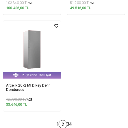
103.840,00 TL
51.200,00 TL
%3
%3
100.426,00 TL
49.516,00 TL
Oliz Üyelerine Özel Fiyat
Arçelik 2072 MI Dikey Derin
Dondurucu
42.790,00 TL
%21
33.646,00 TL
1
3
4
2