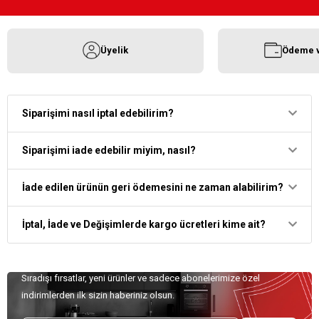
Üyelik
Ödeme v
Siparişimi nasıl iptal edebilirim?
Siparişimi iade edebilir miyim, nasıl?
İade edilen ürünün geri ödemesini ne zaman alabilirim?
İptal, İade ve Değişimlerde kargo ücretleri kime ait?
Özel Teklifler İçin Kaydolun!
Sıradışı fırsatlar, yeni ürünler ve sadece abonelerimize özel
indirimlerden ilk sizin haberiniz olsun.